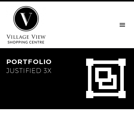


PORTFOLIO
JUSTIFIED 3X