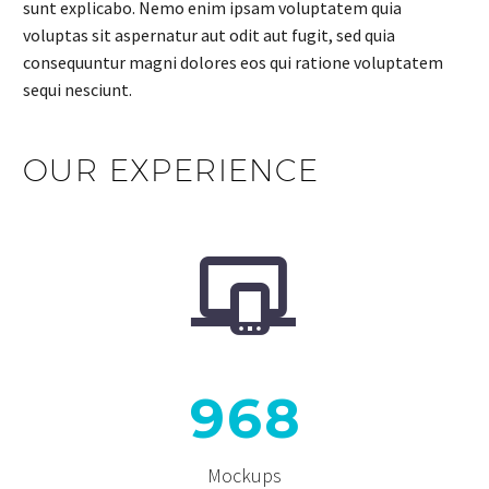
sunt explicabo. Nemo enim ipsam voluptatem quia
voluptas sit aspernatur aut odit aut fugit, sed quia
consequuntur magni dolores eos qui ratione voluptatem
sequi nesciunt.
OUR EXPERIENCE


9
6
8
Mockups