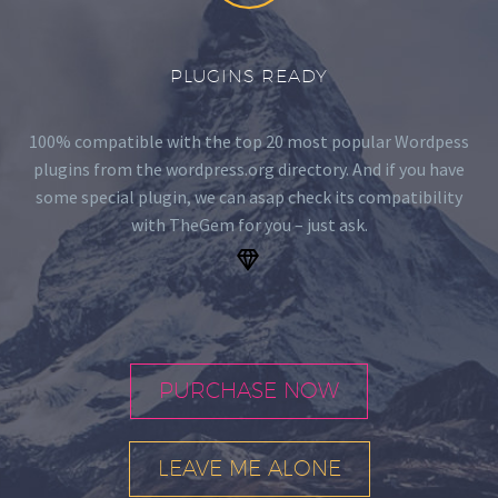
PLUGINS READY
100% compatible with the top 20 most popular Wordpess
plugins from the wordpress.org directory. And if you have
some special plugin, we can asap check its compatibility
with TheGem for you – just ask.
.


PURCHASE NOW
LEAVE ME ALONE