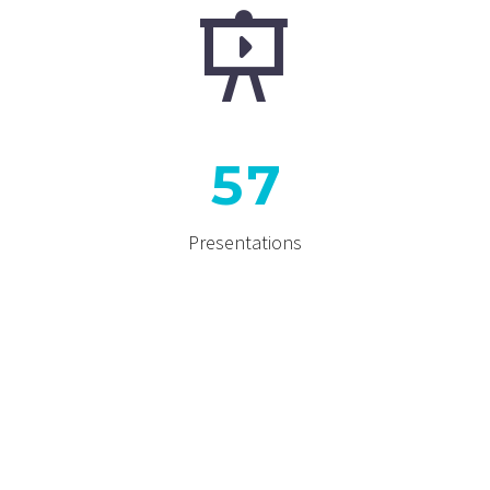


5
7
Presentations