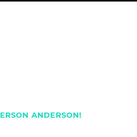
E CENTRE
OUR TENANTS
CONTACT US
EMERSON ANDERSON!