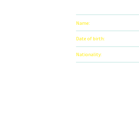
Name:
Emerson Anderdon
Date of birth:
14 February 19
Nationality:
American