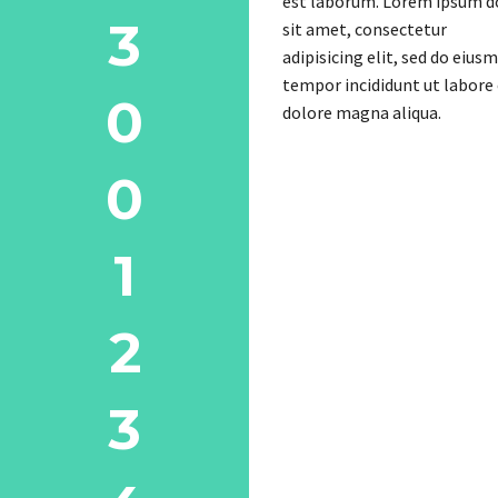
est laborum. Lorem ipsum d
3
sit amet, consectetur
adipisicing elit, sed do eius
tempor incididunt ut labore
0
dolore magna aliqua.
0
1
2
3