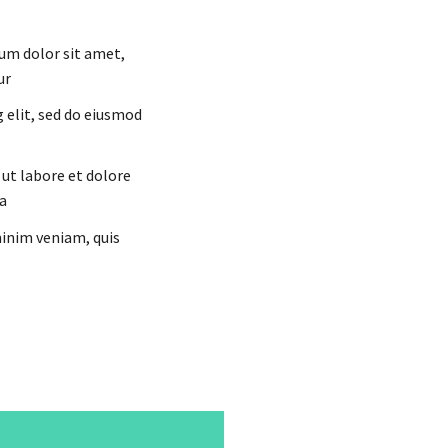
um dolor sit amet,
ur
g elit, sed do eiusmod
 ut labore et dolore
a
inim veniam, quis