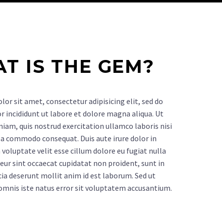
E CENTRE
OUR TENANTS
CONTACT US
T IS THE GEM?
or sit amet, consectetur adipisicing elit, sed do
incididunt ut labore et dolore magna aliqua. Ut
iam, quis nostrud exercitation ullamco laboris nisi
 ea commodo consequat. Duis aute irure dolor in
 voluptate velit esse cillum dolore eu fugiat nulla
teur sint occaecat cupidatat non proident, sunt in
icia deserunt mollit anim id est laborum. Sed ut
 omnis iste natus error sit voluptatem accusantium.