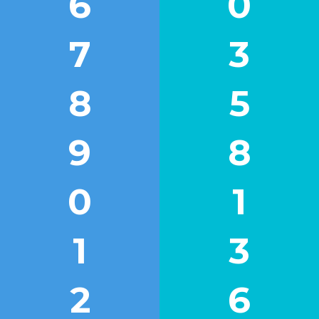
6
0
7
3
8
5
9
8
0
1
1
3
2
6