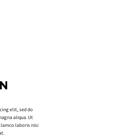
ON
ing elit, sed do
magna aliqua. Ut
lamco laboris nisi
t.