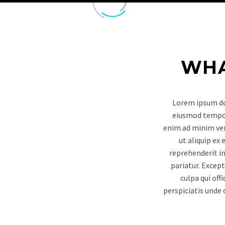
HOME
TH
WHA
Lorem ipsum dol
eiusmod tempor 
enim ad minim ven
ut aliquip ex
reprehenderit in
pariatur. Excep
culpa qui off
perspiciatis unde