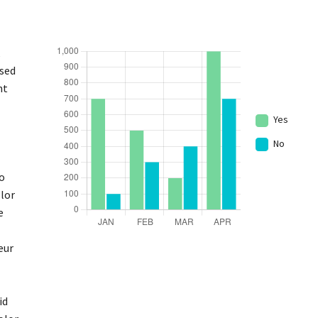
,
 sed
nt
Yes
No
do
olor
e
eur
id