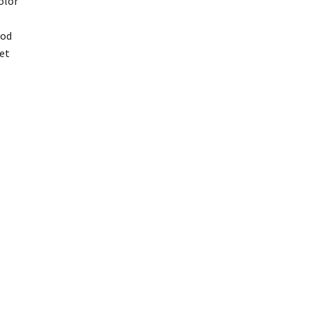
olor
mod
 et