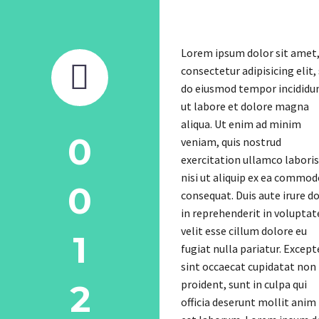
Lorem ipsum dolor sit amet


consectetur adipisicing elit,
do eiusmod tempor incididu
ut labore et dolore magna
aliqua. Ut enim ad minim
0
veniam, quis nostrud
exercitation ullamco laboris
nisi ut aliquip ex ea commo
0
consequat. Duis aute irure d
in reprehenderit in voluptat
velit esse cillum dolore eu
1
fugiat nulla pariatur. Except
sint occaecat cupidatat non
proident, sunt in culpa qui
2
officia deserunt mollit anim 