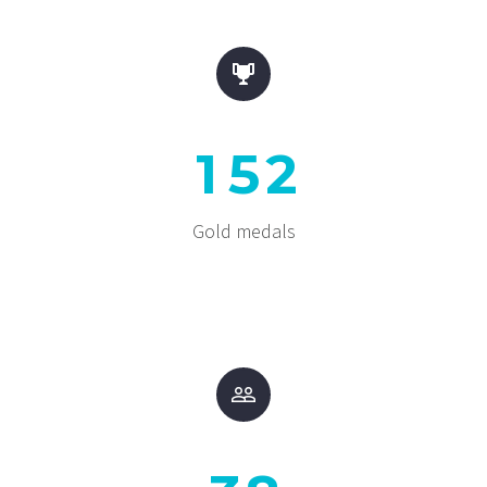


1
5
2
Gold medals

