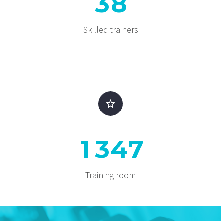
3
8
Skilled trainers


1
3
4
7
Training room